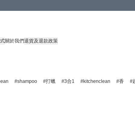
式
關於我們
退貨及退款政策
lean
shampoo
打蠟
3合1
kitchenclean
香