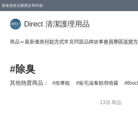
新會員首次購買全單95折
Direct 清潔護理用品
商品
最新優惠
付款方式
常見問題
品牌故事
會員專區
送貨方
#除臭
其他熱賣商品：
按摩梳
寵毛滋養順滑噴霧
Bioc
13項 商品