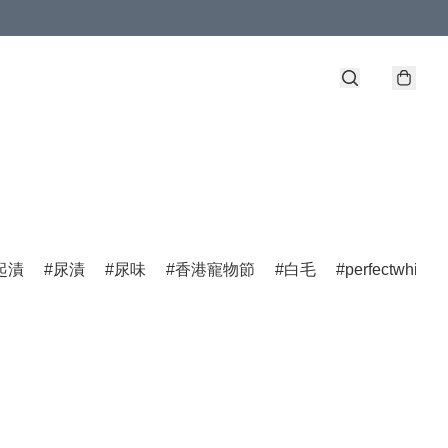
起漬
尿漬
尿味
香港寵物節
白毛
perfectwhite