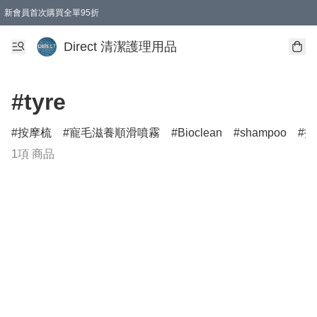
新會員首次購買全單95折
Direct 清潔護理用品
#tyre
按摩梳
寵毛滋養順滑噴霧
Bioclean
shampoo
打
1項 商品