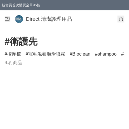
新會員首次購買全單95折
Direct 清潔護理用品
#衛護先
按摩梳
寵毛滋養順滑噴霧
Bioclean
shampoo
打
4項 商品