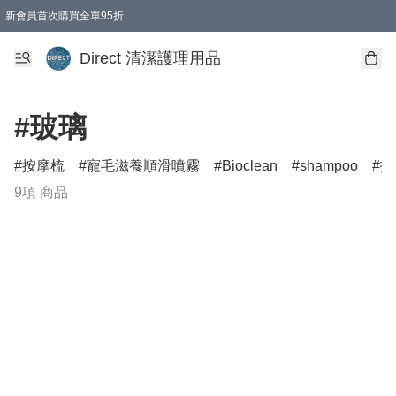
新會員首次購買全單95折
Direct 清潔護理用品
#玻璃
按摩梳
寵毛滋養順滑噴霧
Bioclean
shampoo
打
9項 商品