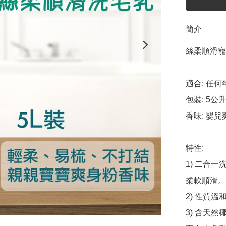
簡介
絲柔順滑寵
適合: 任
包裝: 5公升
香味: 嬰兒
特性:

1) 二合
柔軟順滑。

2) 性質
3) 含天