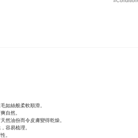
Condition
披毛如絲般柔軟順滑。
清爽自然。
膚天然油份而令皮膚變得乾燥。
結，容易梳理。
彈性。