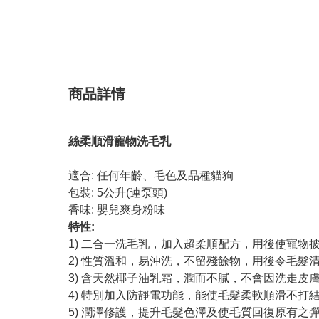
商品詳情
絲柔順滑寵物洗毛乳
適合: 任何年齡、毛色及品種貓狗
包裝: 5公升(連泵頭)
香味: 嬰兒爽身粉味
特性:
1) 二合一洗毛乳，加入超柔順配方，用後使寵物
2) 性質溫和，易沖洗，不留殘餘物，用後令毛髮
3) 含天然椰子油乳霜，潤而不膩，不會因洗走皮
4) 特別加入防靜電功能，能使毛髮柔軟順滑不打
5) 潤澤修護，提升毛髮色澤及使毛質回復原有之